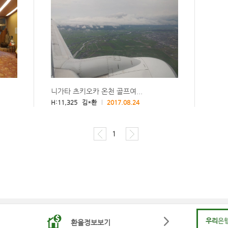
니가타 츠키오카 온천 골프여...
H:11,325 김*환
2017.08.24
1
우리
은
환율정보보기