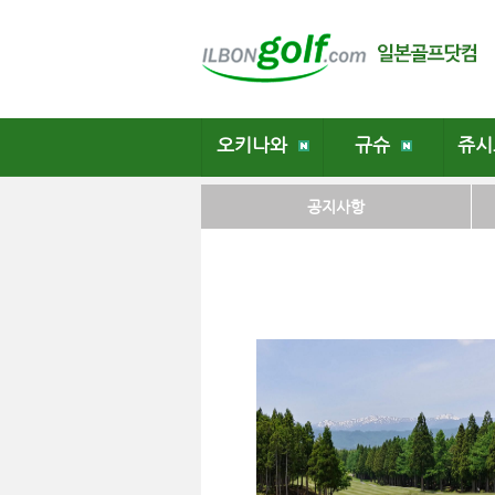
오키나와
규슈
쥬
공지사항