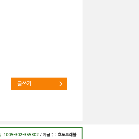
글쓰기
행
1005-302-355302
/ 예금주 :
호도트래블