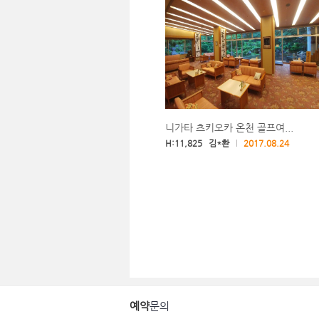
니가타 츠키오카 온천 골프여...
H:11,825 김*환
2017.08.24
예약
문의