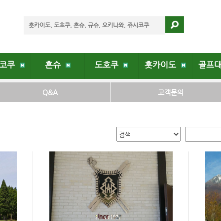
시코쿠
혼슈
도호쿠
홋카이도
골프
Q&A
고객문의