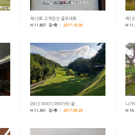
제13회 고객친선 골프대회 ...
제13
H:11,807 김*환
2017.10.30
H:11
0913 미야기,야마가타 골...
니가타
H:11,341 김*환
2017.09.20
H:14