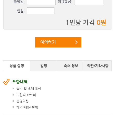
출발일
이용항공
08/18 (
화
)
\1,190,000
인원
08/19 (
수
)
\1,220,000
08/20 (
목
)
\1,350,000
1인당 가격
0
원
08/21 (
금
)
\1,420,000
08/22 (
토
)
\1,420,000
예약하기
08/23 (
일
)
\1,300,000
08/24 (
월
)
\1,190,000
08/25 (
화
)
\1,190,000
상품 설명
일정
숙소 정보
약관/기타사항
08/26 (
수
)
\1,220,000
08/27 (
목
)
\1,350,000
포함내역
08/28 (
금
)
\1,420,000
숙박 및 호텔 조식
08/29 (
토
)
\1,330,000
그린피,카트피
08/30 (
일
)
\1,220,000
송영차량
08/31 (
월
)
\1,120,000
해외여행자보험