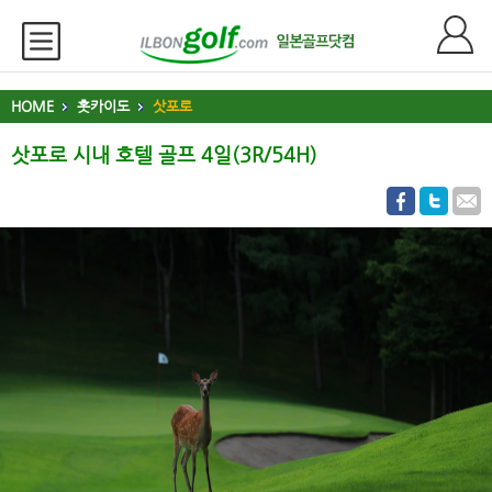
HOME
홋카이도
삿포로
삿포로 시내 호텔 골프 4일(3R/54H)