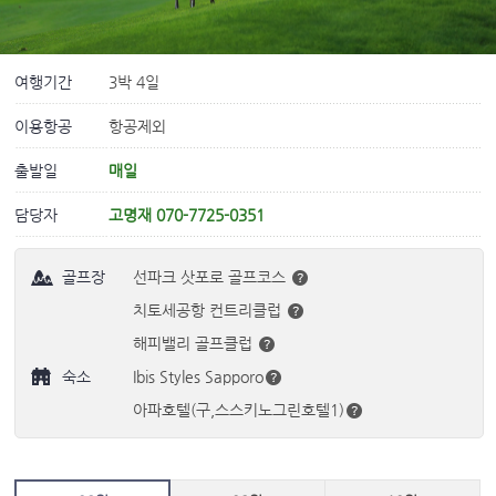
여행기간
3박 4일
이용항공
항공제외
출발일
매일
담당자
고명재 070-7725-0351
골프장
선파크 삿포로 골프코스
치토세공항 컨트리클럽
해피밸리 골프클럽
숙소
Ibis Styles Sapporo
아파호텔(구,스스키노그린호텔1)