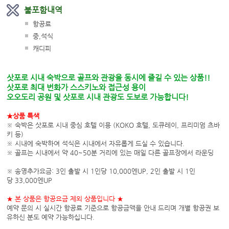
불포함내역
항공료
중,석식
캐디피
삿포로 시내 숙박으로 골프와 관광을 동시에 즐길 수 있는 상품
!!
삿포로 최대 번화가 스스키노와 접근성 용이
오오도리 공원 및 삿포로 시내 관광도 도보로 가능합니다
!
★상품 특색
※ 숙박은 삿포로 시내 중심 호텔 이용 (KOKO 호텔, 도큐레이, 프리미엄 츠바
키 등)
※ 시내에 숙박하여 석식은 시내에서 자유롭게 드실 수 있습니다
.
※ 골프는 시내에서 약
40~50
분 거리에 있는 매일 다른 골프장에서 라운딩
※​ 송영추가요금
: 3
인 출발 시
1
인당
10,000
엔
UP, 2
인 출발 시
1
인
당
33,000
엔
UP
★​ 본 상품은 항공요금 제외 상품입니다
★
예약 문의 시 실시간 항공료 기준으로 항공금액을 안내 드리며 개별 항공권 보
유하신 분도 예약 가능하십니다
.