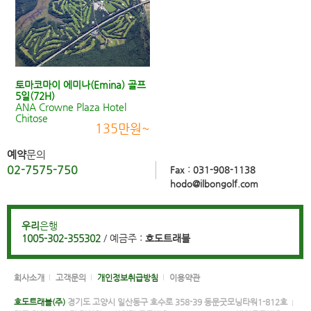
토마코마이 에미나(Emina) 골프
5일(72H)
ANA Crowne Plaza Hotel
Chitose
135만원~
예약
문의
02-7575-750
Fax : 031-908-1138
hodo@ilbongolf.com
우리
은행
1005-302-355302
/ 예금주 :
호도트래블
회사소개
고객문의
개인정보취급방침
이용약관
호도트래블(주)
경기도 고양시 일산동구 호수로 358-39 동문굿모닝타워1-812호