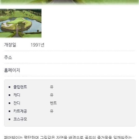
개장일
1991년
주소
홈페이지
클럽렌트
유
캐디
유
잔디
벤트
카트제공
유
코스규모
페어웨이는 평탄하며 그림같은 자연을 배경으로 골프의 즐거움을 일깨워주는