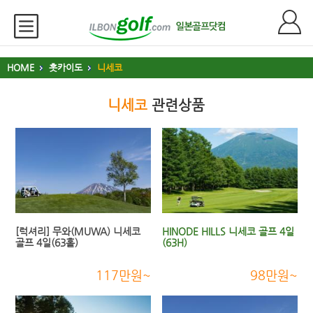
HOME
홋카이도
니세코
니세코
관련상품
[럭셔리] 무와(MUWA) 니세코
HINODE HILLS 니세코 골프 4일
골프 4일(63홀)
(63H)
117만원~
98만원~