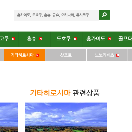
시코쿠
혼슈
도호쿠
홋카이도
골프
기타히로시마
삿포로
노보리베츠
기타히로시마
관련상품