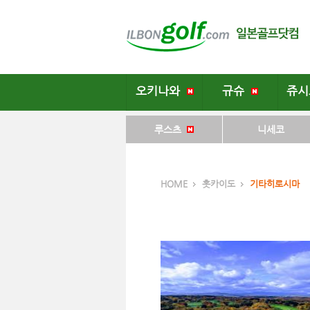
오키나와
규슈
쥬
루스츠
니세코
HOME
홋카이도
기타히로시마