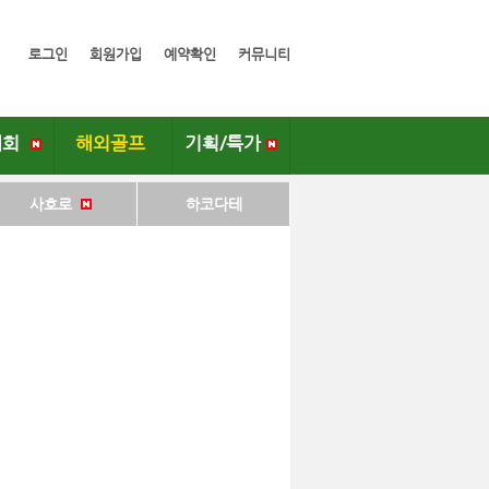
로그인
회원가입
예약확인
커뮤니티
대회
해외골프
기획/특가
사호로
하코다테