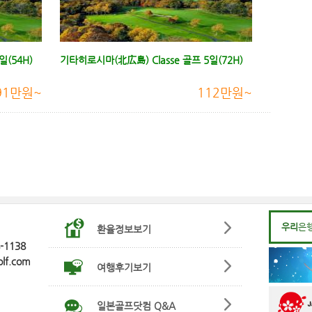
일(54H)
기타히로시마(北広島) Classe 골프 5일(72H)
91만원~
112만원~
우리
은
환율정보보기
8-1138
olf.com
여행후기보기
일본골프닷컴 Q&A