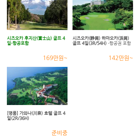
시즈오카 후지산(富士山) 골프 4
시즈오카(静岡) 하마오카(浜岡)
일-항공포함
골프 4일(3R/54H)
-항공권 포함
169만원~
142만원~
[명품] 가와나(川奈) 호텔 골프 4
일(2R/36H)
준비중