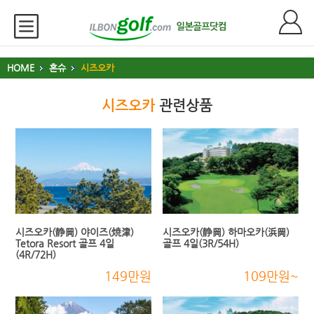
HOME
혼슈
시즈오카
시즈오카
관련상품
시즈오카(静岡) 야이즈(焼津)
시즈오카(静岡) 하마오카(浜岡)
Tetora Resort 골프 4일
골프 4일(3R/54H)
(4R/72H)
149만원
109만원~