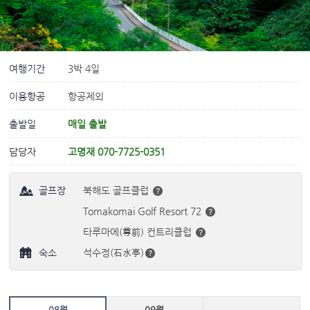
여행기간
3박 4일
이용항공
항공제외
출발일
매일 출발
담당자
고명재 070-7725-0351
골프장
북해도 골프클럽
Tomakomai Golf Resort 72
타루마에(尊前) 컨트리클럽
숙소
석수정(石水亭)
08월
09월