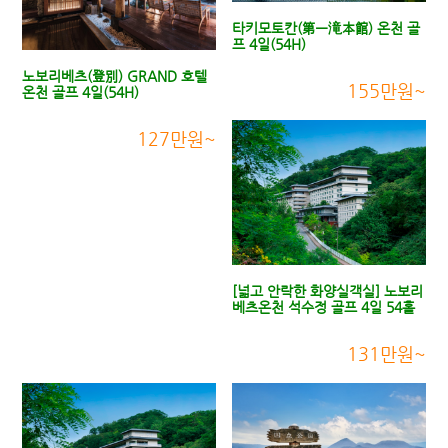
타키모토칸(第一滝本館) 온천 골
프 4일(54H)
노보리베츠(登別) GRAND 호텔
155만원~
온천 골프 4일(54H)
127만원~
[넓고 안락한 화양실객실] 노보리
베츠온천 석수정 골프 4일 54홀
131만원~