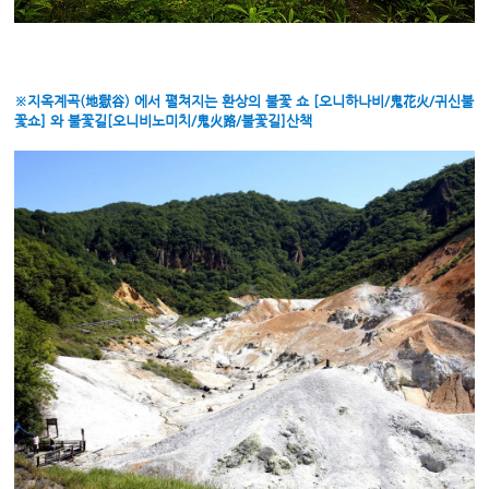
※지옥계곡(地獄谷) 에서 펼쳐지는 환상의 불꽃 쇼 [오니하나비/鬼花火/귀신불
꽃쇼] 와 불꽃길[오니비노미치/鬼火路/불꽃길]산책