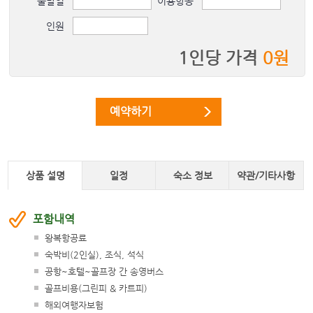
출발일
이용항공
08/19 (
수
)
\1,360,000
인원
08/20 (
목
)
\1,480,000
08/21 (
금
)
\1,530,000
1인당 가격
0
원
08/22 (
토
)
\1,530,000
08/23 (
일
)
\1,410,000
예약하기
08/24 (
월
)
\1,360,000
08/25 (
화
)
\1,360,000
08/26 (
수
)
\1,360,000
상품 설명
일정
숙소 정보
약관/기타사항
08/27 (
목
)
\1,480,000
08/28 (
금
)
\1,530,000
포함내역
08/29 (
토
)
\1,530,000
왕복항공료
08/30 (
일
)
\1,410,000
숙박비(2인실), 조식, 석식
08/31 (
월
)
\1,360,000
공항~호텔~골프장 간 송영버스
골프비용(그린피 & 카트피)
해외여행자보험