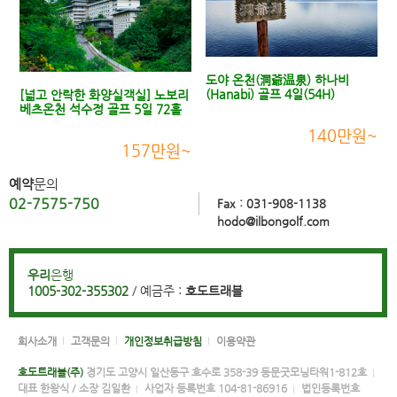
도야 온천(洞爺温泉) 하나비
(Hanabi) 골프 4일(54H)
[넓고 안락한 화양실객실] 노보리
베츠온천 석수정 골프 5일 72홀
140만원~
157만원~
예약
문의
02-7575-750
Fax : 031-908-1138
hodo@ilbongolf.com
우리
은행
1005-302-355302
/ 예금주 :
호도트래블
회사소개
고객문의
개인정보취급방침
이용약관
호도트래블(주)
경기도 고양시 일산동구 호수로 358-39 동문굿모닝타워1-812호
대표 한왕식 / 소장 김일환
사업자 등록번호 104-81-86916
법인등록번호