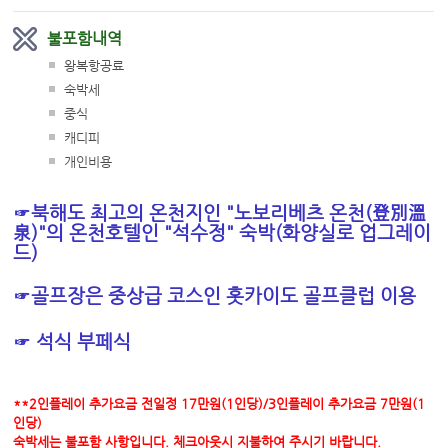
불포함내역
왕복항공료
숙박세
중식
캐디피
개인비용
☞북해도 최고의 온천지인 "노보리베츠 온천(登別溫
泉)"의 온천호텔인
"석수정" 숙박(화양실로 업그레이
드)
☞
​골프장은 중상급 코스인 홋카이도 골프클럽 이용
☞ 석식 부페식
**2인플레이 추가요금 전일정 17만원(1인당)/3인플레이 추가요금 7만원(1
인당)
숙박세는 불포함 사항입니다. 체크아웃시 지불하여 주시기 바랍니다.