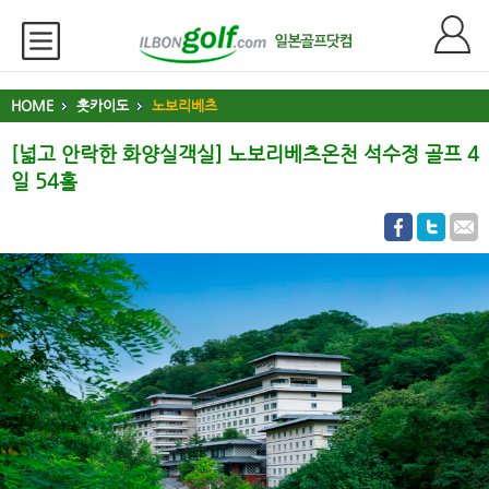
HOME
홋카이도
노보리베츠
[넓고 안락한 화양실객실] 노보리베츠온천 석수정 골프 4
일 54홀